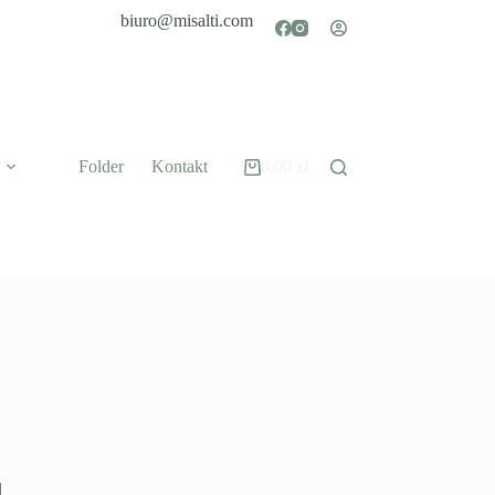
biuro@misalti.com
Folder
Kontakt
0,00
zł
Koszyk