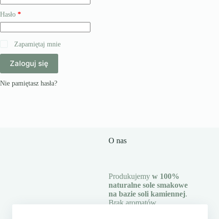
Wymagane
Hasło
*
Zapamiętaj mnie
Zaloguj się
Nie pamiętasz hasła?
O nas
Produkujemy
w 100%
naturalne sole smakowe
na bazie soli kamiennej
.
Brak aromatów,
polepszaczy smaku oraz