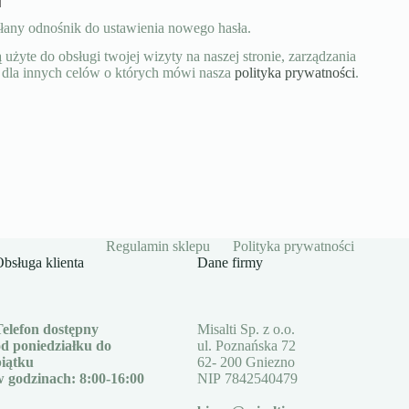
słany odnośnik do ustawienia nowego hasła.
żyte do obsługi twojej wizyty na naszej stronie, zarządzania
 dla innych celów o których mówi nasza
polityka prywatności
.
Regulamin sklepu
Polityka prywatności
bsługa klienta
Dane firmy
Telefon dostępny
Misalti Sp. z o.o.
od poniedziałku do
ul. Poznańska 72
piątku
62- 200 Gniezno
w godzinach: 8:00-16:00
NIP 7842540479